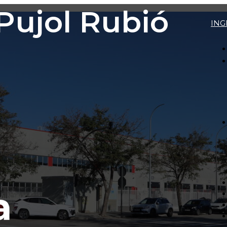
ujol Rubió
ING