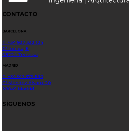
CONTACTO
BARCELONA
T. +34 937 332 124
C/ Ireneu, 8
08224 Terrassa
MADRID
T. +34 917 379 590
C/ Méndez Álvaro, 20
28045 Madrid
SÍGUENOS