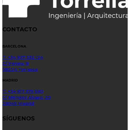
CONTACTO
BARCELONA
T. +34 937 332 124
C/ Ireneu, 8
08224 Terrassa
MADRID
T. +34 917 379 590
C/ Méndez Álvaro, 20
28045 Madrid
SÍGUENOS